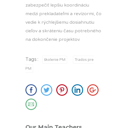
zabezpečiť lepšiu koordináciu
medzi prekladateľmi a revízormi, čo
vedie k rýchlejšiemu dosiahnutiu
cieľov a skráteniu času potrebného
na dokončenie projektov.
Tags :
školenie PM
Trados pre
PM
Our Main Teachers