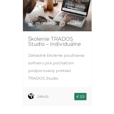
09-06-2022
4 hodiny
Školenie TRADOS
Studio – individuálne
Základné školenie používania
softvéru pre počítačom
podporovaný preklad
TRADOS Studio.
Jakub
€ 125