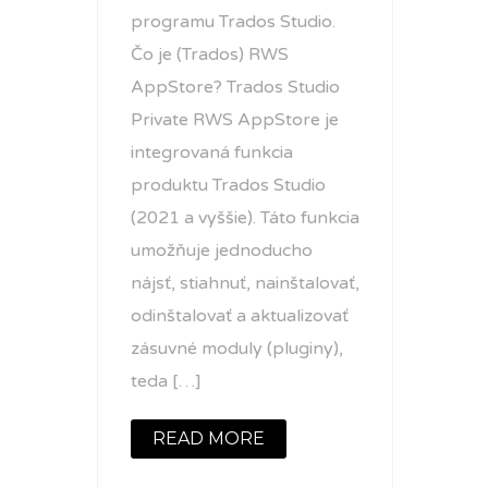
programu Trados Studio.
Čo je (Trados) RWS
AppStore? Trados Studio
Private RWS AppStore je
integrovaná funkcia
produktu Trados Studio
(2021 a vyššie). Táto funkcia
umožňuje jednoducho
nájsť, stiahnuť, nainštalovať,
odinštalovať a aktualizovať
zásuvné moduly (pluginy),
teda […]
READ MORE