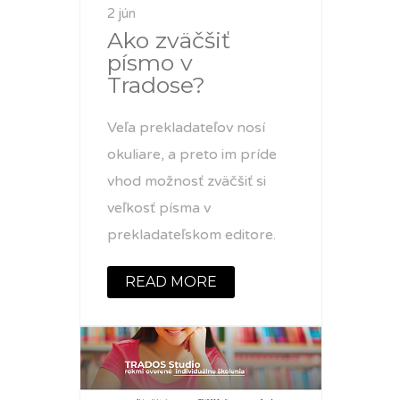
2 jún
Ako zväčšiť
písmo v
Tradose?
Veľa prekladateľov nosí
okuliare, a preto im príde
vhod možnosť zväčšiť si
veľkosť písma v
prekladateľskom editore.
READ MORE