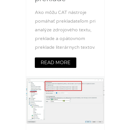
Ako môžu CAT nástroje
pomáhať prekladateľom pri
analýze zdrojového textu,
preklade a opätovnom
preklade literárnych textov.
READ MORE