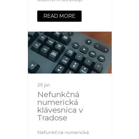
READ MORE
29 jún
Nefunkčná
numerická
klávesnica v
Tradose
Nefunkčná numerická