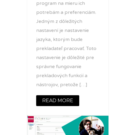
program na mieru ich
potrebám a preferenciám.
Jedným z dôležitých
nastavení je nastavenie
jazyka, ktorým bude
prekladateľ pracovať. Toto
nastavenie je dôležité pre
správne fungovanie
prekladových funkcií a
nástrojov, pretože […]
READ MORE