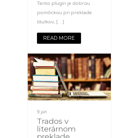
Tento plugin je dobrou
pomôckou pri preklade
titulkov, […]
READ MORE
9 jún
Trados v
literárnom
preklade